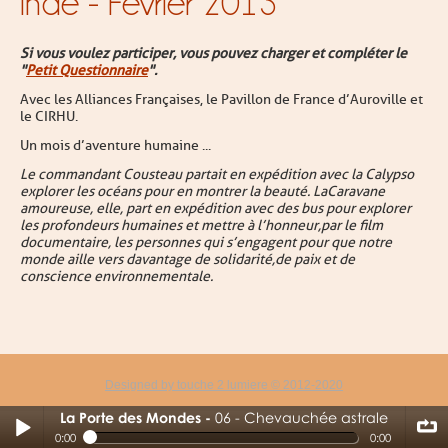
Inde - Février 2013
Si vous voulez participer, vous pouvez charger et compléter le
"
Petit Questionnaire
".
Avec les Alliances Françaises, le Pavillon de France d’Auroville et
le CIRHU.
Un mois d’aventure humaine ...
Le commandant Cousteau partait en expédition avec la Calypso
explorer les océans pour en montrer la beauté. LaCaravane
amoureuse, elle, part en expédition avec des bus pour explorer
les profondeurs humaines et mettre à l’honneur,par le film
documentaire, les personnes qui s’engagent pour que notre
monde aille vers davantage de solidarité,de paix et de
conscience environnementale.
Designed by touche 2 lumiere © 2012-2020
La Porte des Mondes
06 - Chevauchée astrale
06 - Chevauchée astrale
0:00
0:00