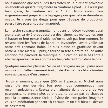
nous annonce que les pluies très fortes de la nuit ont provoqué
un éboulis et qu’il faut rejoindre la frontière à pied. Cela n’est pas
très grave, la frontière est à 1 km. Nous avons tous
soigneusement préparé nos bagages pour que cela se déroule au
mieux. Je croise les doigts pour que l’équipe de production
puisse faire passer tout son matériel.
La marche se passe tranquillement dans un décor toujours aussi
grandiose. La rivière boueuse est déchainée, les montagnes sont
si hautes et leur pente si raide, qu’on ne voit pas leur sommet. Je
ressens bien les forces de la nature invoquées l’avant-veille par
notre ami chamane Bohla. Je suis pleine de gratitude devant
notre « Terre Mère » … puis je tourne la tête à droite et une autre
émotion me parcourt : la remorque d’un camion sur le bas côté a
été transpercée par un énorme rocher, cela fait froid dans le dos.
Quelques minutes plus tard Sylvie et Françoise un peu pâles nous
racontent qu’elles viennent tout juste d’éviter des blocs tombés
suite au passage d’un camion.
Nous y sommes, plus que 300 m à parcourir. Michel nous
rassemble une dernière fois pour nous communiquer ses
recommandations : « Restez bien alignés dans l’ordre de vos
passeports, ne prenez plus de photos, ne portez pas de chapeau
pour la reconnaissance faciale, évitez de trop parler, imaginez
vous en méditation pendant 1h et toujours un ciel bleu au dessus
de nos têtes ».