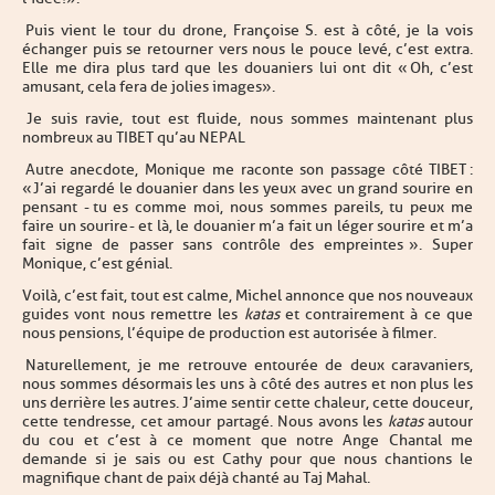
Puis vient le tour du drone, Françoise S. est à côté, je la vois
échanger puis se retourner vers nous le pouce levé, c’est extra.
Elle me dira plus tard que les douaniers lui ont dit « Oh, c’est
amusant, cela fera de jolies images ».
Je suis ravie, tout est fluide, nous sommes maintenant plus
nombreux au TIBET qu’au NEPAL
Autre anecdote, Monique me raconte son passage côté TIBET :
« J’ai regardé le douanier dans les yeux avec un grand sourire en
pensant - tu es comme moi, nous sommes pareils, tu peux me
faire un sourire - et là, le douanier m’a fait un léger sourire et m’a
fait signe de passer sans contrôle des empreintes ». Super
Monique, c’est génial.
Voilà, c’est fait, tout est calme, Michel annonce que nos nouveaux
guides vont nous remettre les
katas
et contrairement à ce que
nous pensions, l’équipe de production est autorisée à filmer.
Naturellement, je me retrouve entourée de deux caravaniers,
nous sommes désormais les uns à côté des autres et non plus les
uns derrière les autres. J’aime sentir cette chaleur, cette douceur,
cette tendresse, cet amour partagé. Nous avons les
katas
autour
du cou et c’est à ce moment que notre Ange Chantal me
demande si je sais ou est Cathy pour que nous chantions le
magnifique chant de paix déjà chanté au Taj Mahal.