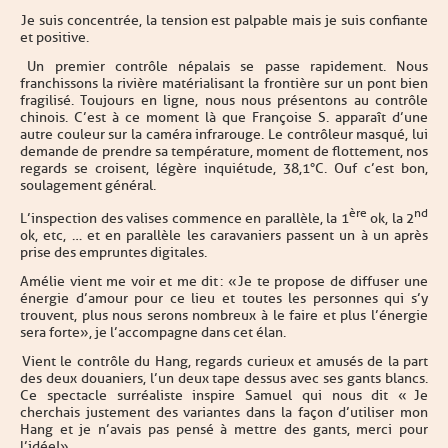
Je suis concentrée, la tension est palpable mais je suis confiante
et positive.
Un premier contrôle népalais se passe rapidement. Nous
franchissons la rivière matérialisant la frontière sur un pont bien
fragilisé. Toujours en ligne, nous nous présentons au contrôle
chinois. C’est à ce moment là que Françoise S. apparaît d’une
autre couleur sur la caméra infrarouge. Le contrôleur masqué, lui
demande de prendre sa température, moment de flottement, nos
regards se croisent, légère inquiétude, 38,1°C. Ouf c’est bon,
soulagement général.
ère
nd
L’inspection des valises commence en parallèle, la 1
ok, la 2
ok, etc, … et en parallèle les caravaniers passent un à un après
prise des empruntes digitales.
Amélie vient me voir et me dit : « Je te propose de diffuser une
énergie d’amour pour ce lieu et toutes les personnes qui s’y
trouvent, plus nous serons nombreux à le faire et plus l’énergie
sera forte », je l’accompagne dans cet élan.
Vient le contrôle du Hang, regards curieux et amusés de la part
des deux douaniers, l’un deux tape dessus avec ses gants blancs.
Ce spectacle surréaliste inspire Samuel qui nous dit « Je
cherchais justement des variantes dans la façon d’utiliser mon
Hang et je n’avais pas pensé à mettre des gants, merci pour
l’idée ! ».