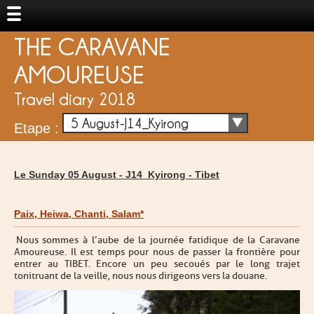
THE CARAVANE
AMOUREUSE
Travel diary 2018
5 August-J14_Kyirong
Etape :
Le Sunday 05 August -
J14_Kyirong
-
Tibet
Paix, Heiwa, Chanti, Salam*
Nous sommes à l’aube de la journée fatidique de la Caravane
Amoureuse. Il est temps pour nous de passer la frontière pour
entrer au TIBET. Encore un peu secoués par le long trajet
tonitruant de la veille, nous nous dirigeons vers la douane.