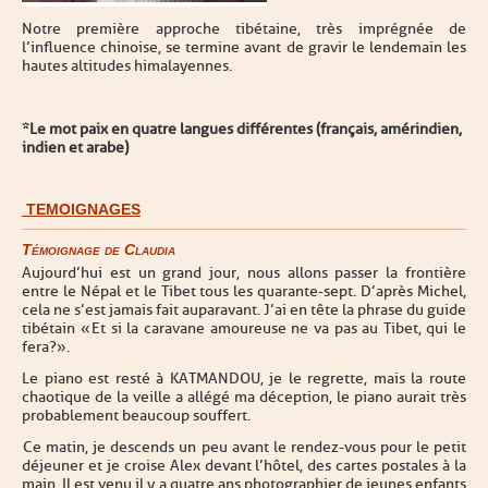
Notre première approche tibétaine, très imprégnée de
l’influence chinoise, se termine avant de gravir le lendemain les
hautes altitudes himalayennes.
*Le mot paix en quatre langues différentes (français, amérindien,
indien et arabe)
TEMOIGNAGES
Témoignage de Claudia
Aujourd’hui est un grand jour, nous allons passer la frontière
entre le Népal et le Tibet tous les quarante-sept. D’après Michel,
cela ne s’est jamais fait auparavant. J’ai en tête la phrase du guide
tibétain « Et si la caravane amoureuse ne va pas au Tibet, qui le
fera ? ».
Le piano est resté à KATMANDOU, je le regrette, mais la route
chaotique de la veille a allégé ma déception, le piano aurait très
probablement beaucoup souffert.
Ce matin, je descends un peu avant le rendez-vous pour le petit
déjeuner et je croise Alex devant l’hôtel, des cartes postales à la
main. Il est venu il y a quatre ans photographier de jeunes enfants