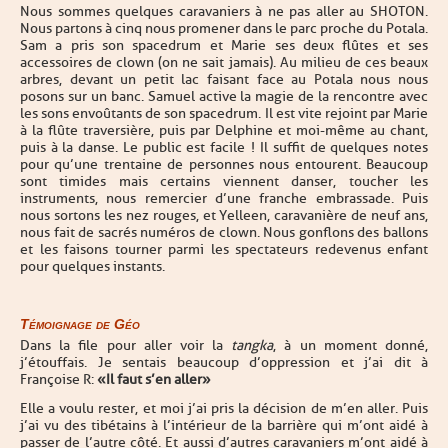
Nous sommes quelques caravaniers à ne pas aller au SHOTON.
Nous partons à cinq nous promener dans le parc proche du Potala.
Sam a pris son spacedrum et Marie ses deux flûtes et ses
accessoires de clown (on ne sait jamais). Au milieu de ces beaux
arbres, devant un petit lac faisant face au Potala nous nous
posons sur un banc. Samuel active la magie de la rencontre avec
les sons envoûtants de son spacedrum. Il est vite rejoint par Marie
à la flûte traversière, puis par Delphine et moi-même au chant,
puis à la danse. Le public est facile ! Il suffit de quelques notes
pour qu’une trentaine de personnes nous entourent. Beaucoup
sont timides mais certains viennent danser, toucher les
instruments, nous remercier d’une franche embrassade. Puis
nous sortons les nez rouges, et Yelleen, caravanière de neuf ans,
nous fait de sacrés numéros de clown. Nous gonflons des ballons
et les faisons tourner parmi les spectateurs redevenus enfant
pour quelques instants.
Témoignage de Géo
Dans la file pour aller voir la
tangka
, à un moment donné,
j’étouffais. Je sentais beaucoup d’oppression et j’ai dit à
Françoise R :
« Il faut s’en aller »
Elle a voulu rester, et moi j’ai pris la décision de m’en aller. Puis
j’ai vu des tibétains à l’intérieur de la barrière qui m’ont aidé à
passer de l’autre côté. Et aussi d’autres caravaniers m’ont aidé à