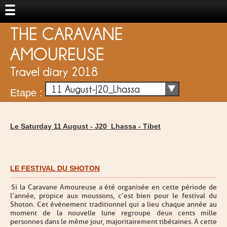
THE CARAVANE
AMOUREUSE
Travel diary 2018
11 August-J20_Lhassa
Etape :
Le Saturday 11 August -
J20_Lhassa
-
Tibet
LE FESTIVAL DU SHOTON
Si la Caravane Amoureuse a été organisée en cette période de
l’année, propice aux moussons, c’est bien pour le festival du
Shoton. Cet événement traditionnel qui a lieu chaque année au
moment de la nouvelle lune regroupe deux cents mille
personnes dans le même jour, majoritairement tibétaines. A cette