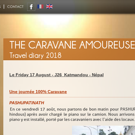
S
CONTACT
THE CARAVANE AMOUREUS
Travel diary 2018
Le Friday 17 August -
J26_Katmandou
-
Népal
Une journée 100% Caravane
PASHUPATINATH
En ce vendredi 17 août, nous partons de bon matin pour PASHUP
hindous) après avoir chargé le piano sur le camion. Nous arrivons 
piano y est installé, porté par les caravaniers avec l’aide des locaux.