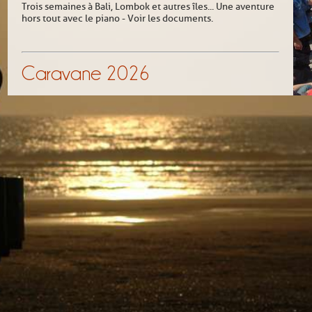
Trois semaines à Bali, Lombok et autres îles... Une aventure
hors tout avec le piano - Voir les documents.
Caravane 2026
Polynésie
from Sunday 20 September to Saturday 10 October
Découvrez cette caravane
Caravane 2020
North Ethiopia
from Saturday 19 September to Thursday 08 October
Revivez cette caravane
Prochaine Caravane amoureuse en Éthiopie du Nord
19 SEPTEMBRE - 8 OCTOBRE 2020
CARAVANE ANNULÉE