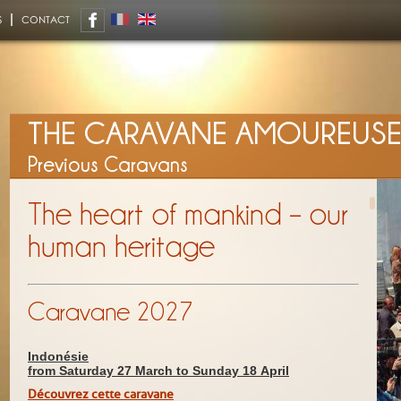
S
CONTACT
THE CARAVANE AMOUREUS
Previous Caravans
The heart of mankind – our
human heritage
Caravane 2027
Indonésie
from Saturday 27 March to Sunday 18 April
Découvrez cette caravane