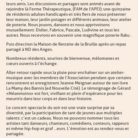
leurs amis. Les discussions et partages sont animés avant de
rejoindre là Ferme Thérapeutique, (FAM de l'APEI): une quinzaine
de résidents adultes handicapés et très fiers de nous présenter
leur maison, leur jardin potager et différents animaux, leur atelier
de poterie. Nous jouons, dansons et nous apprivoisons
mutuellement : Didier, Fabrice, Pascale, Ludivine et tous les
autres. Nous recevrons en souvenir une magnifique poterie Raku .
Puis direction la Maison de Retraite de la Bruille après un repas
partagé à ND des Anges.
Nombreux résidents, sourires de bienvenue, mélomanes et
cœurs ouverts à l’échange.
Aller-retour rapide sous la pluie pour enchaîner sur un atelier-
musique avec les membres de l’Association pendant que certains
rencontrent et enregistrent Jeanne Meignan autour de son livre
La Mamy des Bannis (ed Nouvelle Cité). Le témoignage de Gérard
« Néanmoins » est fort, vivifiant et plein d’espérance pour les
meurtris dans leur corps et dans leur histoire.
Le concert-spectacle du soir est une vraie surprise par sa
diversité, par la participation de tant de jeunes aux multiples
talents : c’est un cadeau. Nous ne pouvons nommer tous les
artistes tant danseurs, chanteurs, comédiens, conteurs, rappeurs
et même hip-hop et graf ...eurs. L’émotion est au rendez-vous et
partagée.