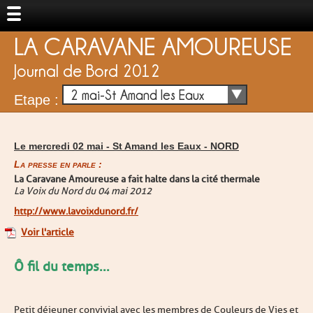
LA CARAVANE AMOUREUSE
Journal de Bord 2012
2 mai-St Amand les Eaux
Etape :
Le mercredi 02 mai -
St Amand les Eaux
-
NORD
La presse en parle :
La Caravane Amoureuse a fait halte dans la cité thermale
La Voix du Nord du 04 mai 2012
http://www.lavoixdunord.fr/
Voir l'article
Ô fil du temps...
Petit déjeuner convivial avec les membres de Couleurs de Vies et