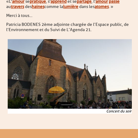
« L'
amour
se
pratique
, s'
apprend
et se
partage
, l'
amour
passe
au
travers
des
haines
comme la
lumière
dans les
atomes
. »
Merci à tous…
Patricia BODENES 2ème adjointe chargée de l’Espace public, de
l’Environnement et du Suivi de L’Agenda 21.
Concert du soir