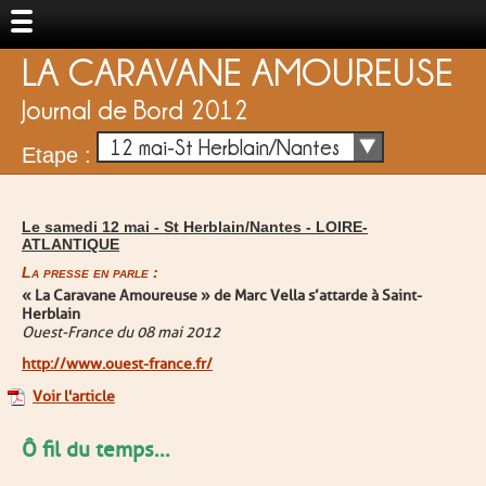
LA CARAVANE AMOUREUSE
Journal de Bord 2012
12 mai-St Herblain/Nantes
Etape :
Le samedi 12 mai -
St Herblain/Nantes
-
LOIRE-
ATLANTIQUE
La presse en parle :
« La Caravane Amoureuse » de Marc Vella s’attarde à Saint-
Herblain
Ouest-France du 08 mai 2012
http://www.ouest-france.fr/
Voir l'article
Ô fil du temps...