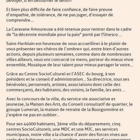
dévoyer, d’en détourner le sens !!!
Et bien plus difficile de faire confiance, de faire preuve
d’empathie, de tolérance, de ne pas juger, d’essayer de
comprendre…
La Caravane Amoureuse a été retenue pour rentrer dans le cadre
de "la décennie mondiale pour la paix" porté par l'Unesco ...
Saint-Herblain est heureuse de vous accueillir et à le plaisir de
vous présenter ses « héros de l’ombre » qui, entre bien d’autres
actions, depuis plusieurs semaines, comme dans de nombreuses
villes ailleurs, vous ont concocté ce menu, porteur du mieux vivre
ensemble, Mosaïque de leur talent pour mieux partager le votre…
Grâce au Centre SocioCulturel et l’ASEC du bourg, à son
président et le conseil d’administration… Sa directrice, tous ses
bénévoles, personnels, artistes, associations dont celle des
commerçants, des habitants, des voisins, la famille, les amis …
Avec le concours de la ville, du service vie associative et
jeunesse, la Maison des Arts, du Conseil consultatif de quartier, le
groupe Lumeran, la maison de retraite de la Bourgonnière et
j’espère ne pas en oublier…
Pour ses 44000 habitants, 3ème ville du département, cinq
centres SocioCulturels, une MDC et une MJC, ses services
municipaux, notre ville a la chance d’avoir des forces vives aux
cotés des habitants qui, au quotidien, proposent d’accompagner