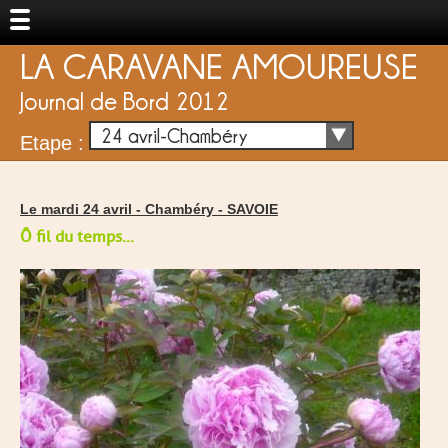
LA CARAVANE AMOUREUSE
Journal de Bord 2012
24 avril-Chambéry
Etape :
Le mardi 24 avril -
Chambéry
-
SAVOIE
Ô fil du temps...