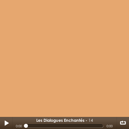
Les Dialogues Enchantés
14
14
0:00
0:00