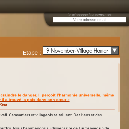
Je m'abonne à la newsletter
E
9 November-Village Hamer
Etape :
 craindre le danger. Il perçoit l’harmonie universelle, même
 il a trouvé la paix dans son cœur »
King
veil. Caravaniers et villageois se saluent. Des liens et des
t souffrir. Nous l’emmenons au dispensaire de Turmi avec un de