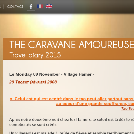
S
CONTACT
THE CARAVANE AMOUREUS
Travel diary 2015
Le Monday 09 November -
Village Hamer
-
29 Teqemt (février) 2008
« Celui est qui est centré dans le tao peut aller partout sans
au coeur d’une grande souffrance, car
Tao Te 
Après notre deuxième nuit chez les Hamers, le soleil est là dès le ré
complicités se sont créés.
Un villageois est malade : il brûle de fièvre et semble terriblemen