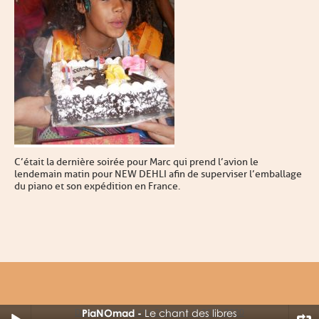
C’était la dernière soirée pour Marc qui prend l’avion le
lendemain matin pour NEW DEHLI afin de superviser l’emballage
du piano et son expédition en France.
PiaNOmad
Le chant des libres
Designed by touche 2 lumiere © 2012-2020