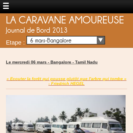
LA CARAVANE AMOUREUSE
Journal de Bord 2013
6 mars-Bangalore
Etape :
Le mercredi 06 mars -
Bangalore
-
Tamil Nadu
« Ecouter la forêt qui pousse plutôt que l'arbre qui tombe »
- Friedrich HEGEL