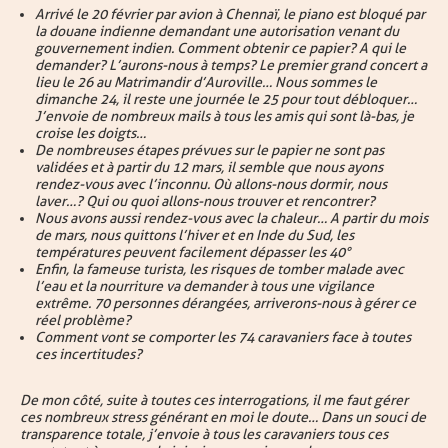
Arrivé le 20 février par avion à Chennaï, le piano est bloqué par
la douane indienne demandant une autorisation venant du
gouvernement indien. Comment obtenir ce papier ? A qui le
demander ? L’aurons-nous à temps ? Le premier grand concert a
lieu le 26 au Matrimandir d’Auroville… Nous sommes le
dimanche 24, il reste une journée le 25 pour tout débloquer…
J’envoie de nombreux mails à tous les amis qui sont là-bas, je
croise les doigts…
De nombreuses étapes prévues sur le papier ne sont pas
validées et à partir du 12 mars, il semble que nous ayons
rendez-vous avec l’inconnu. Où allons-nous dormir, nous
laver…? Qui ou quoi allons-nous trouver et rencontrer ?
Nous avons aussi rendez-vous avec la chaleur… A partir du mois
de mars, nous quittons l’hiver et en Inde du Sud, les
températures peuvent facilement dépasser les 40°
Enfin, la fameuse turista, les risques de tomber malade avec
l’eau et la nourriture va demander à tous une vigilance
extrême. 70 personnes dérangées, arriverons-nous à gérer ce
réel problème ?
Comment vont se comporter les 74 caravaniers face à toutes
ces incertitudes ?
De mon côté, suite à toutes ces interrogations, il me faut gérer
ces nombreux stress générant en moi le doute… Dans un souci de
transparence totale, j’envoie à tous les caravaniers tous ces