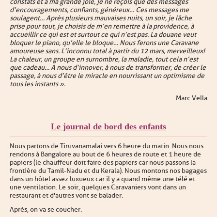
constats et à ma grande joie, je ne reçois que des messages
d’encouragements, confiants, généreux… Ces messages me
soulagent… Après plusieurs mauvaises nuits, un soir, je lâche
prise pour tout, je choisis de m’en remettre à la providence, à
accueillir ce qui est et surtout ce qui n’est pas. La douane veut
bloquer le piano, qu’elle le bloque… Nous ferons une Caravane
amoureuse sans. L’inconnu total à partir du 12 mars, merveilleux !
La chaleur, un groupe en surnombre, la maladie, tout cela n’est
que cadeau… A nous d’innover, à nous de transformer, de créer le
passage, à nous d’être le miracle en nourrissant un optimisme de
tous les instants ».
Marc Vella
Le journal de bord des enfants
Nous partons de Tiruvanamalai vers 6 heure du matin. Nous nous
rendons à Bangalore au bout de 6 heures de route et 1 heure de
papiers (le chauffeur doit faire des papiers car nous passons la
frontière du Tamil-Nadu et du Kerala). Nous montons nos bagages
dans un hôtel assez luxueux car il y a quand même une télé et
une ventilation. Le soir, quelques Caravaniers vont dans un
restaurant et d'autres vont se balader.
Après, on va se coucher.