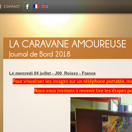
CONTACT
LA CARAVANE AMOUREUSE
Journal de Bord 2018
Le mercredi 04 juillet -
J00_Roissy
-
France
Pour visualiser les images sur un téléphone portable, m
Nous vous invitons à revenir lire les étapes