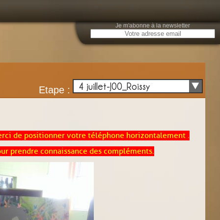
Je m'abonne à la newsletter
4 juillet-J00_Roissy
Etape :
erci de positionner votre téléphone horizontalement .
 pour prendre connaissance des compléments.