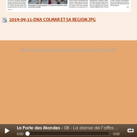
2019-09-11-DNA COLMAR ET SA REGION.JPG
Réalisé gracieusement par touche 2 lumiere © 2012-2020
La Porte des Mondes
08 - La danse de l’affranchi
08 - La danse de l’affranchi
0:00
0:00